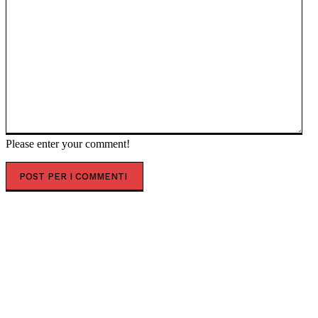
Please enter your comment!
NOTIZIE IN PRIMO PIANO
118 Emilia-Est: forte carenza di medici e infermieri